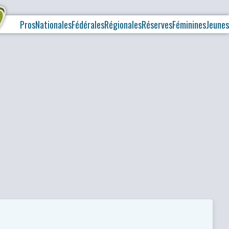
Pros
Nationales
Fédérales
Régionales
Réserves
Féminines
Jeunes