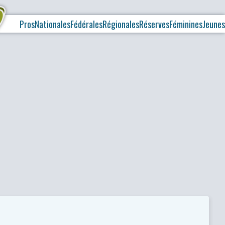
Pros
Nationales
Fédérales
Régionales
Réserves
Féminines
Jeunes