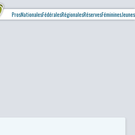
Pros
Nationales
Fédérales
Régionales
Réserves
Féminines
Jeunes