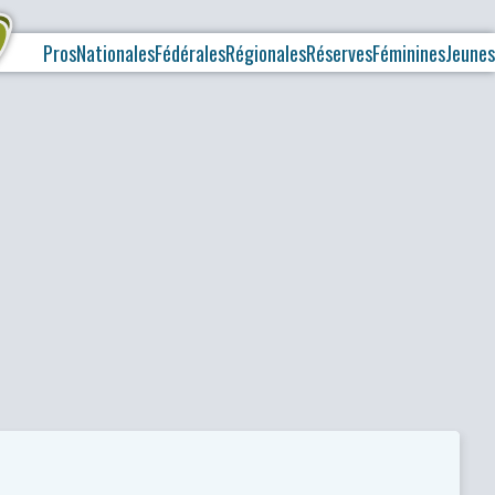
Pros
Nationales
Fédérales
Régionales
Réserves
Féminines
Jeunes