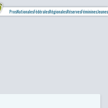
Pros
Nationales
Fédérales
Régionales
Réserves
Féminines
Jeunes