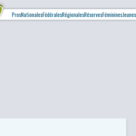
Pros
Nationales
Fédérales
Régionales
Réserves
Féminines
Jeunes