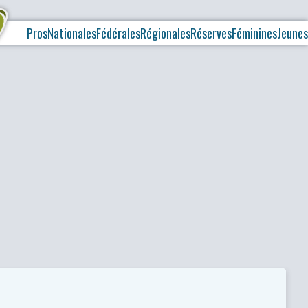
Pros
Nationales
Fédérales
Régionales
Réserves
Féminines
Jeunes