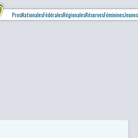
Pros
Nationales
Fédérales
Régionales
Réserves
Féminines
Jeunes