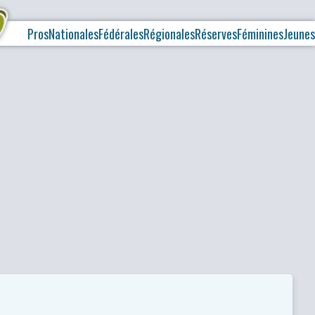
Pros
Nationales
Fédérales
Régionales
Réserves
Féminines
Jeunes