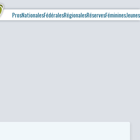
Pros
Nationales
Fédérales
Régionales
Réserves
Féminines
Jeunes