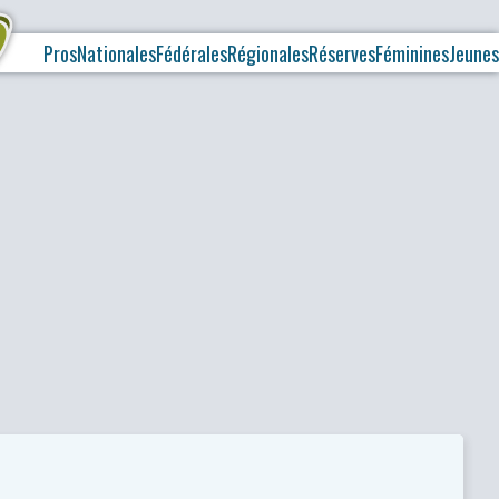
Pros
Nationales
Fédérales
Régionales
Réserves
Féminines
Jeunes