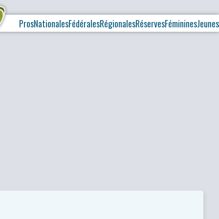
Pros
Nationales
Fédérales
Régionales
Réserves
Féminines
Jeunes