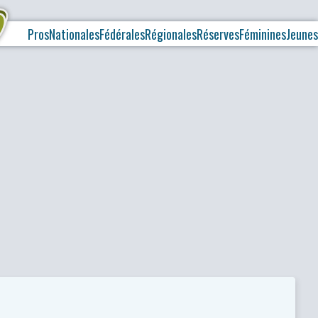
Pros
Nationales
Fédérales
Régionales
Réserves
Féminines
Jeunes