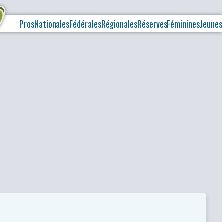
Pros
Nationales
Fédérales
Régionales
Réserves
Féminines
Jeunes