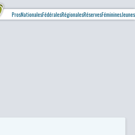
Pros
Nationales
Fédérales
Régionales
Réserves
Féminines
Jeunes