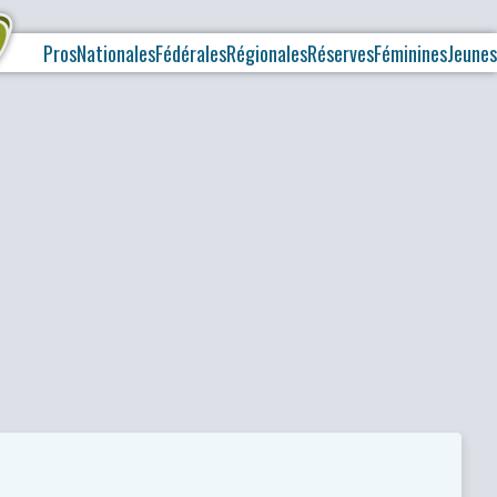
Pros
Nationales
Fédérales
Régionales
Réserves
Féminines
Jeunes