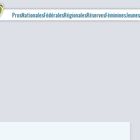
Pros
Nationales
Fédérales
Régionales
Réserves
Féminines
Jeunes