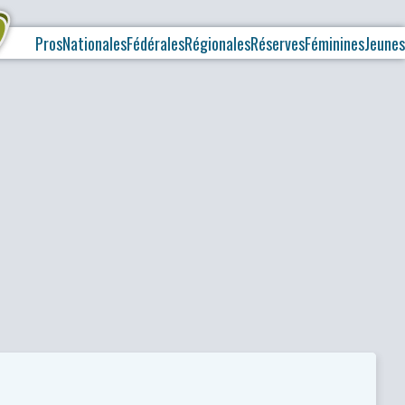
Pros
Nationales
Fédérales
Régionales
Réserves
Féminines
Jeunes