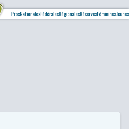
Pros
Nationales
Fédérales
Régionales
Réserves
Féminines
Jeunes