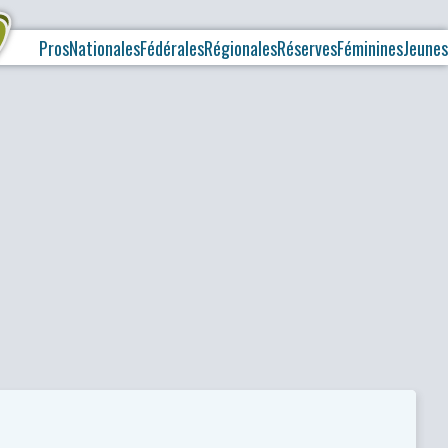
Pros
Nationales
Fédérales
Régionales
Réserves
Féminines
Jeunes