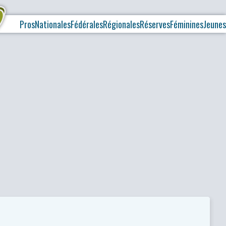
Pros
Nationales
Fédérales
Régionales
Réserves
Féminines
Jeunes