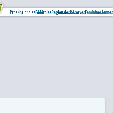
Pros
Nationales
Fédérales
Régionales
Réserves
Féminines
Jeunes