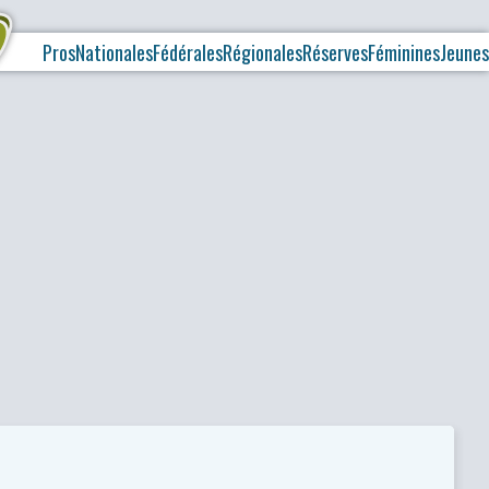
Pros
Nationales
Fédérales
Régionales
Réserves
Féminines
Jeunes