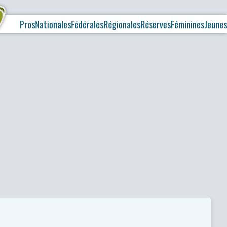
Pros
Nationales
Fédérales
Régionales
Réserves
Féminines
Jeunes