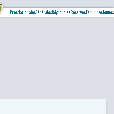
Pros
Nationales
Fédérales
Régionales
Réserves
Féminines
Jeunes