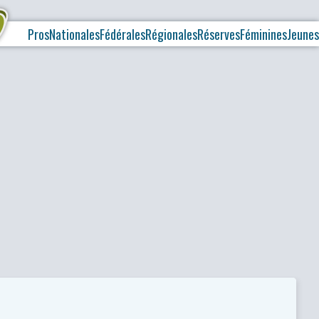
Pros
Nationales
Fédérales
Régionales
Réserves
Féminines
Jeunes