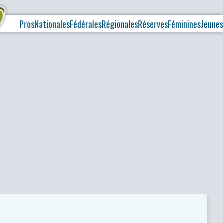
Pros
Nationales
Fédérales
Régionales
Réserves
Féminines
Jeunes