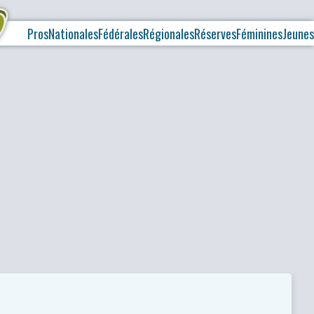
Pros
Nationales
Fédérales
Régionales
Réserves
Féminines
Jeunes