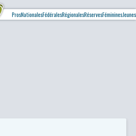
Pros
Nationales
Fédérales
Régionales
Réserves
Féminines
Jeunes