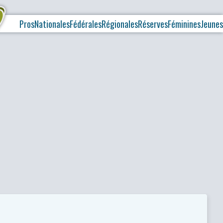
Pros
Nationales
Fédérales
Régionales
Réserves
Féminines
Jeunes