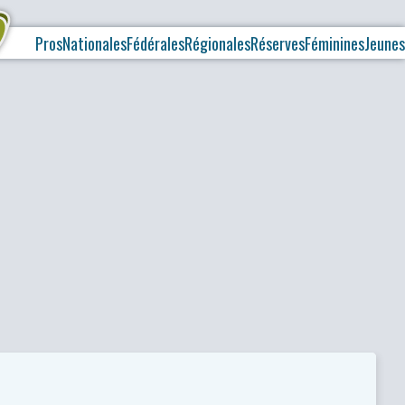
Pros
Nationales
Fédérales
Régionales
Réserves
Féminines
Jeunes