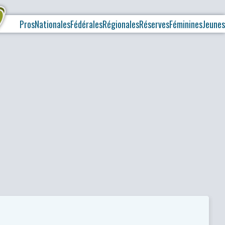
Pros
Nationales
Fédérales
Régionales
Réserves
Féminines
Jeunes