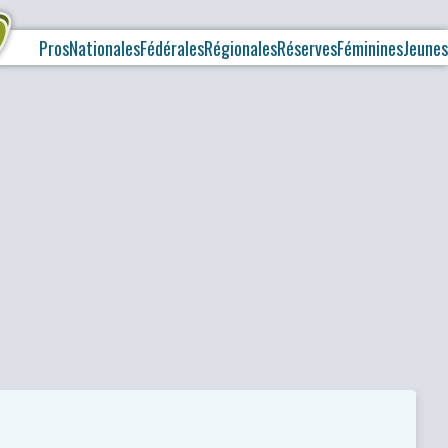
Pros
Nationales
Fédérales
Régionales
Réserves
Féminines
Jeunes