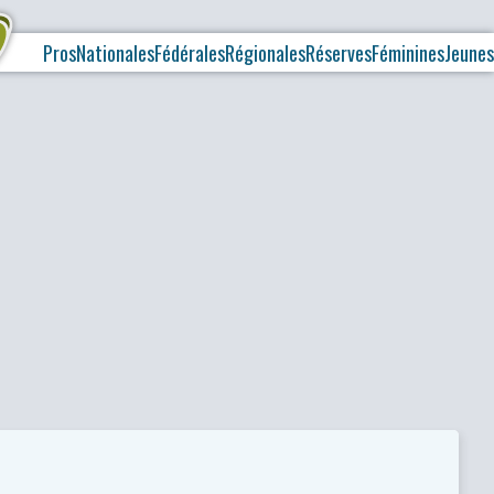
Pros
Nationales
Fédérales
Régionales
Réserves
Féminines
Jeunes