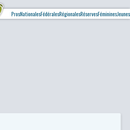
Pros
Nationales
Fédérales
Régionales
Réserves
Féminines
Jeunes