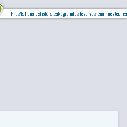
Pros
Nationales
Fédérales
Régionales
Réserves
Féminines
Jeunes