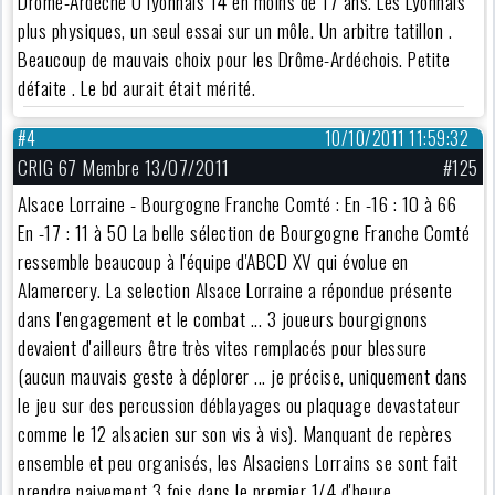
Drome-Ardéche 0 lyonnais 14 en moins de 17 ans. Les Lyonnais
plus physiques, un seul essai sur un môle. Un arbitre tatillon .
Beaucoup de mauvais choix pour les Drôme-Ardéchois. Petite
défaite . Le bd aurait était mérité.
#4
10/10/2011 11:59:32
CRIG 67 Membre 13/07/2011
#125
Alsace Lorraine - Bourgogne Franche Comté : En -16 : 10 à 66
En -17 : 11 à 50 La belle sélection de Bourgogne Franche Comté
ressemble beaucoup à l'équipe d'ABCD XV qui évolue en
Alamercery. La selection Alsace Lorraine a répondue présente
dans l'engagement et le combat ... 3 joueurs bourgignons
devaient d'ailleurs être très vites remplacés pour blessure
(aucun mauvais geste à déplorer ... je précise, uniquement dans
le jeu sur des percussion déblayages ou plaquage devastateur
comme le 12 alsacien sur son vis à vis). Manquant de repères
ensemble et peu organisés, les Alsaciens Lorrains se sont fait
prendre naivement 3 fois dans le premier 1/4 d'heure