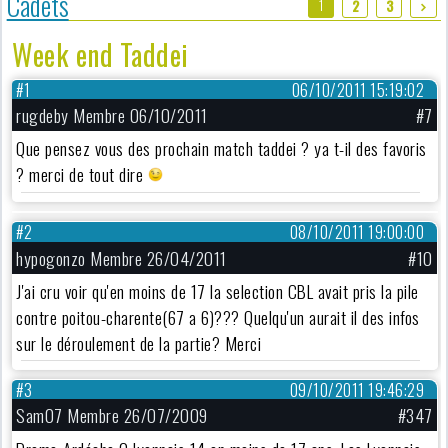
Cadets
1
2
3
Week end Taddei
#1
06/10/2011 15:19:02
rugdeby Membre 06/10/2011
#7
Que pensez vous des prochain match taddei ? ya t-il des favoris
? merci de tout dire
#2
08/10/2011 19:00:00
hypogonzo Membre 26/04/2011
#10
J'ai cru voir qu'en moins de 17 la selection CBL avait pris la pile
contre poitou-charente(67 a 6)??? Quelqu'un aurait il des infos
sur le déroulement de la partie? Merci
#3
09/10/2011 19:46:29
Sam07 Membre 26/07/2009
#347