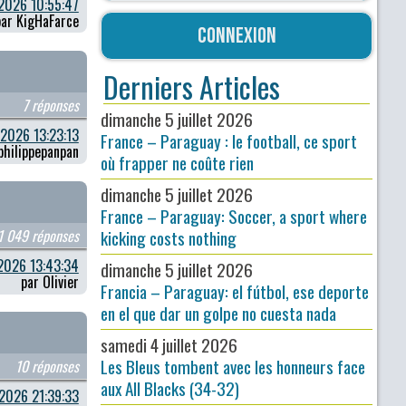
2026 10:55:47
par KigHaFarce
Connexion
Derniers Articles
7 réponses
dimanche 5 juillet 2026
2026 13:23:13
France – Paraguay : le football, ce sport
philippepanpan
où frapper ne coûte rien
dimanche 5 juillet 2026
France – Paraguay: Soccer, a sport where
1 049 réponses
kicking costs nothing
2026 13:43:34
dimanche 5 juillet 2026
par Olivier
Francia – Paraguay: el fútbol, ese deporte
en el que dar un golpe no cuesta nada
samedi 4 juillet 2026
Les Bleus tombent avec les honneurs face
10 réponses
aux All Blacks (34-32)
2026 21:39:33