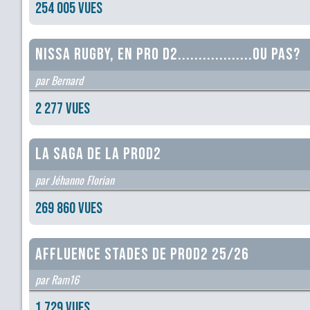
254 005 vues
Nissa rugby, en Pro D2..................ou pas?
par Bernard
2 277 vues
La Saga de la ProD2
par Jéhanno Florian
269 860 vues
Affluence stades de ProD2 25/26
par Ram16
1 729 vues