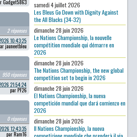
ar Gadget5863
samedi 4 juillet 2026
Les Bleus Go Down with Dignity Against
the All Blacks (34-32)
dimanche 28 juin 2026
2 réponses
Le Nations Championship, la nouvelle
2026 10:43:25
compétition mondiale qui démarre en
ar jauneetbleu
2026
dimanche 28 juin 2026
The Nations Championship, the new global
950 réponses
competition set to begin in 2026
2026 21:54:24
dimanche 28 juin 2026
par PF26
El Nations Championship, la nueva
competición mundial que dará comienzo en
2026
0 réponses
dimanche 28 juin 2026
Il Nations Championship, la nuova
2026 12:43:35
par Ram16
competizione mondiale che prenderà il via