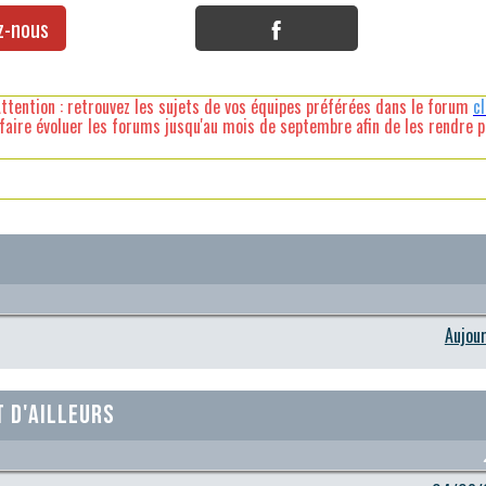
z-nous
ttention : retrouvez les sujets de vos équipes préférées dans le forum
c
faire évoluer les forums jusqu'au mois de septembre afin de les rendre pl
7
Aujour
 d'ailleurs