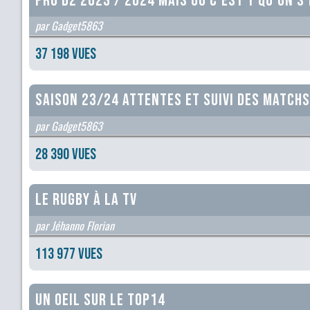
PRO D2 2023 / 2024 mais ou c'est'y qu'on s'
par Gadget5863
37 198 vues
Saison 23/24 Attentes et suivi des matchs
par Gadget5863
28 390 vues
Le Rugby à la TV
par Jéhanno Florian
113 977 vues
Un oeil sur le Top14