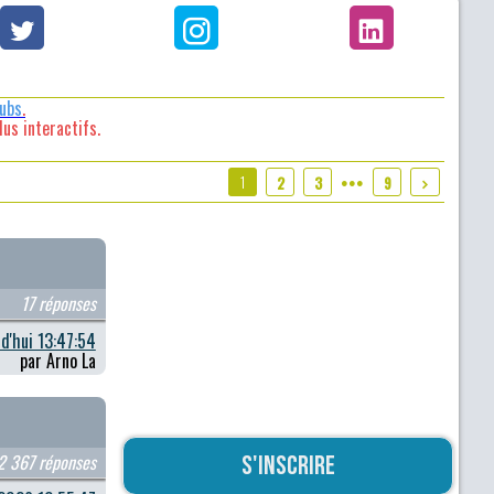
lubs
.
us interactifs.
1
2
3
9
●●●
17 réponses
d'hui 13:47:54
par Arno La
2 367 réponses
S'inscrire