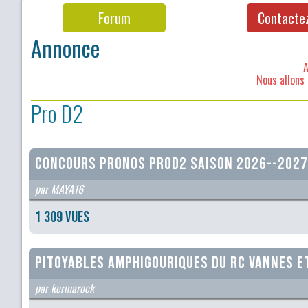
Forum
Contacte
Annonce
A
Nous allons 
Pro D2
CONCOURS PRONOS PROD2 SAISON 2026--202
par MAYA16
1 309 vues
Pitoyables amphigouriques du RC Vannes et
par kermarock