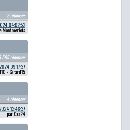
2 réponses
024 04:02:52
le Montmerlois
3 585 réponses
2024 09:17:37
d10 - Girard15
4 réponses
2024 12:46:37
par Cas24