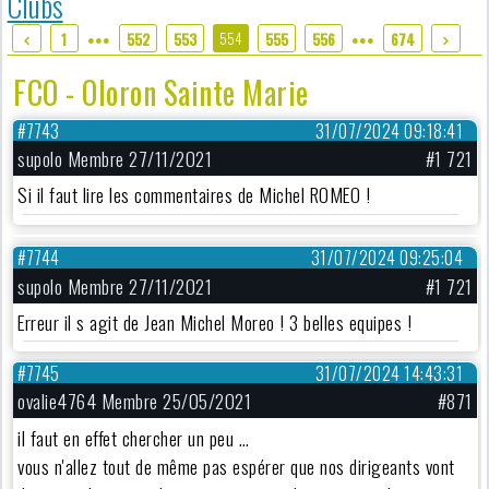
Clubs
554
1
552
553
555
556
674
●●●
●●●
FCO - Oloron Sainte Marie
#7743
31/07/2024 09:18:41
supolo Membre 27/11/2021
#1 721
Si il faut lire les commentaires de Michel ROMEO !
#7744
31/07/2024 09:25:04
supolo Membre 27/11/2021
#1 721
Erreur il s agit de Jean Michel Moreo ! 3 belles equipes !
#7745
31/07/2024 14:43:31
ovalie4764 Membre 25/05/2021
#871
il faut en effet chercher un peu …
vous n'allez tout de même pas espérer que nos dirigeants vont