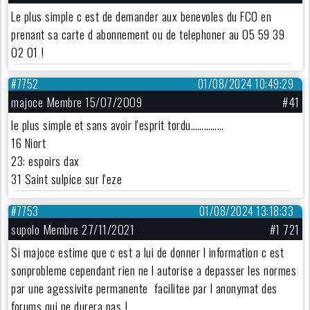
Le plus simple c est de demander aux benevoles du FCO en
prenant sa carte d abonnement ou de telephoner au 05 59 39
02 01 !
#7752
01/08/2024 10:49:29
majoce Membre 15/07/2009
#41
le plus simple et sans avoir l'esprit tordu……………
16 Niort
23: espoirs dax
31 Saint sulpice sur l'eze
#7753
01/08/2024 13:18:33
supolo Membre 27/11/2021
#1 721
Si majoce estime que c est a lui de donner l information c est
sonprobleme cependant rien ne l autorise a depasser les normes
par une agessivite permanente facilitee par l anonymat des
forums qui ne durera pas !