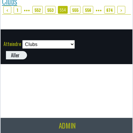
Clubs
554
1
552
553
555
556
674
●●●
●●●
Atteindre
Aller
ADMIN