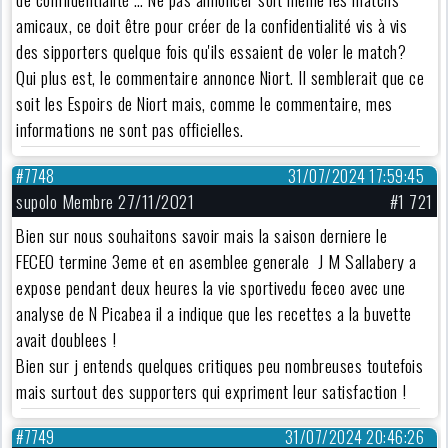
amicaux, ce doit être pour créer de la confidentialité vis à vis
des sipporters quelque fois qu'ils essaient de voler le match?
Qui plus est, le commentaire annonce Niort. Il semblerait que ce
soit les Espoirs de Niort mais, comme le commentaire, mes
informations ne sont pas officielles.
#7748
31/07/2024 17:59:45
supolo Membre 27/11/2021
#1 721
Bien sur nous souhaitons savoir mais la saison derniere le
FECEO termine 3eme et en asemblee generale J M Sallabery a
expose pendant deux heures la vie sportivedu feceo avec une
analyse de N Picabea il a indique que les recettes a la buvette
avait doublees !
Bien sur j entends quelques critiques peu nombreuses toutefois
mais surtout des supporters qui expriment leur satisfaction !
#7749
31/07/2024 20:46:26