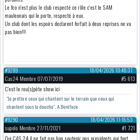
Le fco n'est plus le club respecté ce rôle c'est le SAM
mauleonais qui le porte, respecté à eux.
Un club dont les espoirs declarent forfait à deux reprises ne va
pas bien!!!
#9289
18/04/2026 10:48:37
Cas24 Membre 07/07/2019
#5 613
C'est le rou(s)pète show ici
"Je préfère ceux qui chantent sur le terrain que ceux qui
chantent sous la douche". A.Boniface
#9290
18/04/2026 11:16:53
supolo Membre 27/11/2021
#1 721
Oui CAS 24 il ne fait pas bon soutenir nos presidents qui font