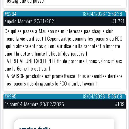
nostalgique du passé.
#9294
18/04/2026 13:56:38
supolo Membre 27/11/2021
#1 721
Ce qui se passe a Mauleon ne m interesse pas chaque club
mene la vie qu il veut ! Cependant je connais les joueurs du FCO
qui n aimeraient pas qu on leur dise qu ils racontent n importe
quoi ! la dette a limite l effectif des joueurs !
LA PREUVE UNE EXCELLENTE fin de parcours ! nous valons mieux
que la 6eme ! c est sur !
LA SAISON prochaine est prometteuse tous ensembles derriere
nos joueurs nos dirigeants le FCO a un bel avenir !
#9295
18/04/2026 15:35:08
Falcom64 Membre 23/02/2026
#109
supolo a écrit :