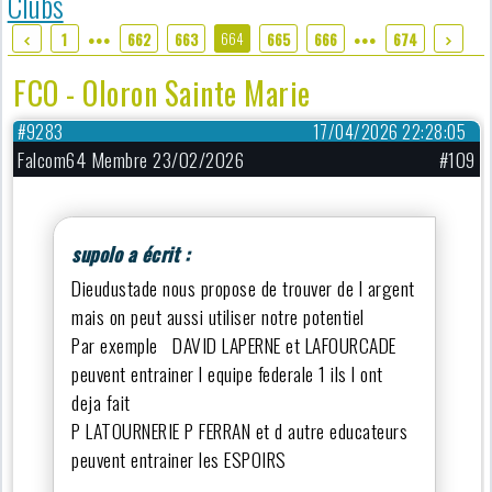
Clubs
664
1
662
663
665
666
674
●●●
●●●
FCO - Oloron Sainte Marie
#9283
17/04/2026 22:28:05
Falcom64 Membre 23/02/2026
#109
supolo a écrit :
Dieudustade nous propose de trouver de l argent
mais on peut aussi utiliser notre potentiel
Par exemple DAVID LAPERNE et LAFOURCADE
peuvent entrainer l equipe federale 1 ils l ont
deja fait
P LATOURNERIE P FERRAN et d autre educateurs
peuvent entrainer les ESPOIRS