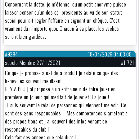
Concernant la dette, je m'étonne qu'un petit anonyme puisse
laisser penser qu'un des co presidents au vu de son statut
social pourrait régler l'affaire en signant un chèque. C'est
vraiment du n'importe quoi. Chacun à sa place, les vaches
seront bien gardées.
#9284
18/04/2026 04:03:08
supolo Membre 27/11/2021
#1 721
Ce que je propose s est deja produit je relate ce que des
benevoles souvent me disent
IL Y A PEU j ai propose a un entraineur de faire jouer en
premiere un joueur qui meritait de jouer et il a joue !
JE suis souvent le relai de personnes qui viennent me voir Ce
sont des gens responsables ! Mes competences s arretent a
des propositions et j ai souvent des infos venant de
responsables du club !
Cela fait des annees que cela dure !