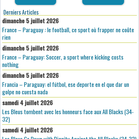
Derniers Articles
dimanche 5 juillet 2026
France – Paraguay : le football, ce sport où frapper ne coûte
rien
dimanche 5 juillet 2026
France – Paraguay: Soccer, a sport where kicking costs
nothing
dimanche 5 juillet 2026
Francia – Paraguay: el fútbol, ese deporte en el que dar un
golpe no cuesta nada
samedi 4 juillet 2026
Les Bleus tombent avec les honneurs face aux All Blacks (34-
32)
samedi 4 juillet 2026
Les Bleus Go Down with Dignity Against the All Blacks (34-32)