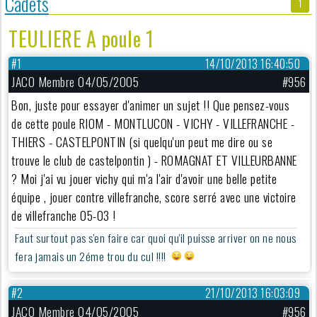
Cadets
1
TEULIERE A poule 1
#1
14/10/2013 16:40:50
JACO Membre 04/05/2005
#956
Bon, juste pour essayer d'animer un sujet !! Que pensez-vous
de cette poule RIOM - MONTLUCON - VICHY - VILLEFRANCHE -
THIERS - CASTELPONTIN (si quelqu'un peut me dire ou se
trouve le club de castelpontin ) - ROMAGNAT ET VILLEURBANNE
? Moi j'ai vu jouer vichy qui m'a l'air d'avoir une belle petite
équipe , jouer contre villefranche, score serré avec une victoire
de villefranche 05-03 !
Faut surtout pas s'en faire car quoi qu'il puisse arriver on ne nous
fera jamais un 2éme trou du cul !!!!
#2
21/10/2013 16:03:09
JACO Membre 04/05/2005
#956