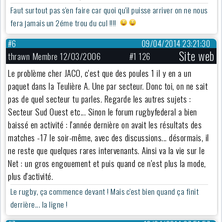
Faut surtout pas s'en faire car quoi qu'il puisse arriver on ne nous
fera jamais un 2éme trou du cul !!!!
#6
09/04/2014 23:21:30
Site web
thrawn Membre 12/03/2006
#1 126
Le problème cher JACO, c'est que des poules 1 il y en a un
paquet dans la Teulière A. Une par secteur. Donc toi, on ne sait
pas de quel secteur tu parles. Regarde les autres sujets :
Secteur Sud Ouest etc... Sinon le forum rugbyfederal a bien
baissé en activité : l'année dernière on avait les résultats des
matches -17 le soir-même, avec des discussions... désormais, il
ne reste que quelques rares intervenants. Ainsi va la vie sur le
Net : un gros engouement et puis quand ce n'est plus la mode,
plus d'activité.
Le rugby, ça commence devant ! Mais c'est bien quand ça finit
derrière... la ligne !