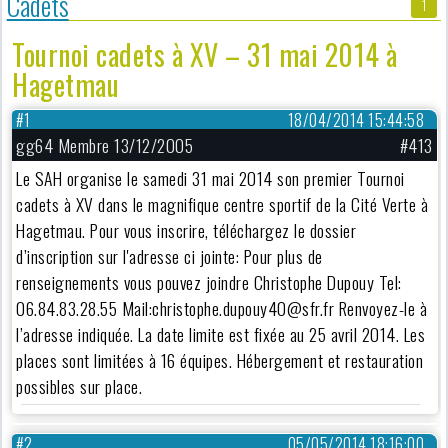
Cadets
1
Tournoi cadets à XV – 31 mai 2014 à
Hagetmau
#1
18/04/2014 15:44:58
gg64 Membre 13/12/2005
#413
Le SAH organise le samedi 31 mai 2014 son premier Tournoi
cadets à XV dans le magnifique centre sportif de la Cité Verte à
Hagetmau. Pour vous inscrire, téléchargez le dossier
d’inscription sur l'adresse ci jointe: Pour plus de
renseignements vous pouvez joindre Christophe Dupouy Tel:
06.84.83.28.55 Mail:christophe.dupouy40@sfr.fr Renvoyez-le à
l’adresse indiquée. La date limite est fixée au 25 avril 2014. Les
places sont limitées à 16 équipes. Hébergement et restauration
possibles sur place.
#2
05/05/2014 18:16:00