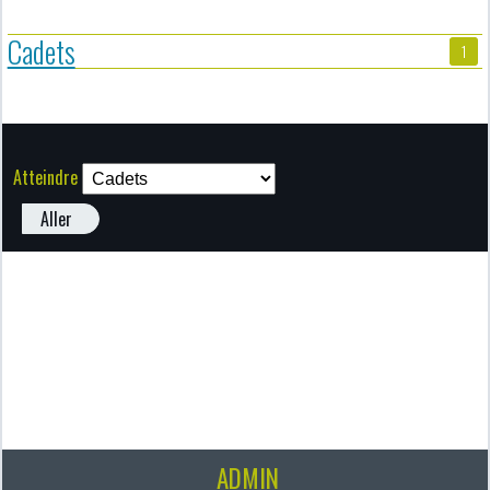
Cadets
1
Atteindre
Aller
ADMIN