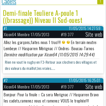
Cadets
1
Demi-finale Teuliere A-poule 1
((brassage)) Niveau II Sud-ouest
#1
11/05/2015 14:27:59
Site web
Xicon64 Membre 17/05/2013
#19 377
Allez les garçons,faites nous 1 truc!!!
En terrain neutre:
Lembeye // Hasparren Mérignac // Ondres- Boucau-Tarnos
Dernière modification par Xicon64 (11/05/2015 14:29:44)
Rien ne vaut le rugby en F3-Retour aux clochers des villages et
des valeurs du maillot,les vraies.....
#2
17/05/2015 16:25:01
Site web
Xicon64 Membre 17/05/2013
#19 377
Bonjour: Pour la finale :: Ca sera Merignac // Hasparren Bravo
les cadets,ramenez nous et ramenez VOUS le trophée!!!