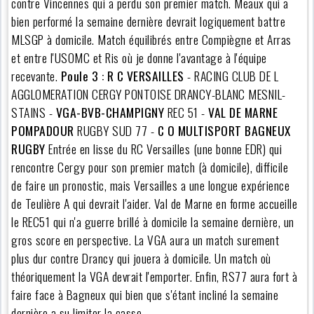
contre Vincennes qui a perdu son premier match. Meaux qui a
bien performé la semaine dernière devrait logiquement battre
MLSGP à domicile. Match équilibrés entre Compiègne et Arras
et entre l'USOMC et Ris où je donne l'avantage à l'équipe
recevante.
Poule 3 :
R C VERSAILLES
- RACING CLUB DE L
AGGLOMERATION CERGY PONTOISE DRANCY-BLANC MESNIL-
STAINS -
VGA-BVB-CHAMPIGNY
REC 51 -
VAL DE MARNE
POMPADOUR
RUGBY SUD 77 -
C O MULTISPORT BAGNEUX
RUGBY
Entrée en lisse du RC Versailles (une bonne EDR) qui
rencontre Cergy pour son premier match (à domicile), difficile
de faire un pronostic, mais Versailles a une longue expérience
de Teulière A qui devrait l'aider. Val de Marne en forme accueille
le REC51 qui n'a guerre brillé à domicile la semaine dernière, un
gros score en perspective. La VGA aura un match surement
plus dur contre Drancy qui jouera à domicile. Un match où
théoriquement la VGA devrait l'emporter. Enfin, RS77 aura fort à
faire face à Bagneux qui bien que s'étant incliné la semaine
dernière a su limiter la casse.