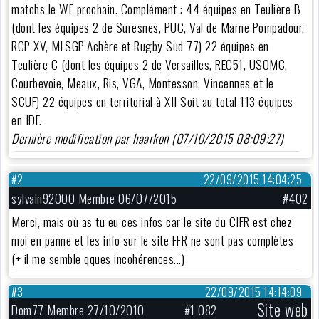
matchs le WE prochain. Complément : 44 équipes en Teulière B
(dont les équipes 2 de Suresnes, PUC, Val de Marne Pompadour,
RCP XV, MLSGP-Achère et Rugby Sud 77) 22 équipes en
Teulière C (dont les équipes 2 de Versailles, REC51, USOMC,
Courbevoie, Meaux, Ris, VGA, Montesson, Vincennes et le
SCUF) 22 équipes en territorial à XII Soit au total 113 équipes
en IDF.
Dernière modification par haarkon (07/10/2015 08:09:27)
#2
22/09/2015 14:04:25
sylvain92000 Membre 06/07/2015
#402
Merci, mais où as tu eu ces infos car le site du CIFR est chez
moi en panne et les info sur le site FFR ne sont pas complètes
(+ il me semble qques incohérences...)
#3
22/09/2015 14:14:09
Site web
Dom77 Membre 27/10/2010
#1 082