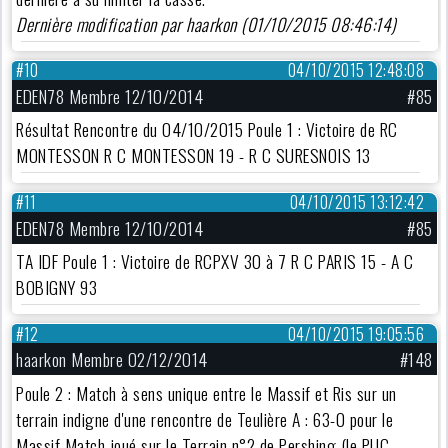
Dernière modification par haarkon (01/10/2015 08:46:14)
#10
04/10/2015 12:48:08
EDEN78 Membre 12/10/2014
#85
Résultat Rencontre du 04/10/2015 Poule 1 : Victoire de RC
MONTESSON R C MONTESSON 19 - R C SURESNOIS 13
#11
04/10/2015 13:12:42
EDEN78 Membre 12/10/2014
#85
TA IDF Poule 1 : Victoire de RCPXV 30 à 7 R C PARIS 15 - A C
BOBIGNY 93
#12
04/10/2015 19:05:56
haarkon Membre 02/12/2014
#148
Poule 2 : Match à sens unique entre le Massif et Ris sur un
terrain indigne d'une rencontre de Teulière A : 63-0 pour le
Massif Match joué sur le Terrain n°2 de Pershing (le PUC