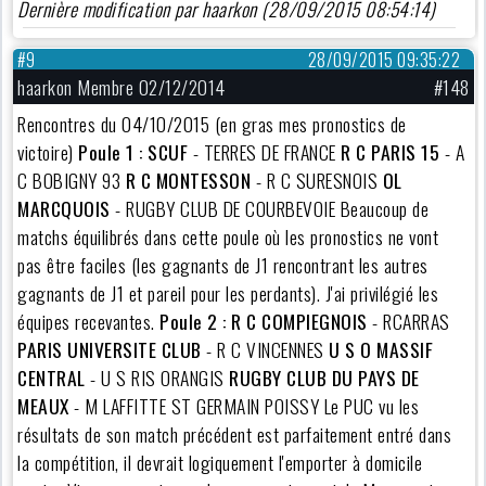
Dernière modification par haarkon (28/09/2015 08:54:14)
#9
28/09/2015 09:35:22
haarkon Membre 02/12/2014
#148
Rencontres du 04/10/2015 (en gras mes pronostics de
victoire)
Poule 1 :
SCUF
- TERRES DE FRANCE
R C PARIS 15
- A
C BOBIGNY 93
R C MONTESSON
- R C SURESNOIS
OL
MARCQUOIS
- RUGBY CLUB DE COURBEVOIE Beaucoup de
matchs équilibrés dans cette poule où les pronostics ne vont
pas être faciles (les gagnants de J1 rencontrant les autres
gagnants de J1 et pareil pour les perdants). J'ai privilégié les
équipes recevantes.
Poule 2 :
R C COMPIEGNOIS
- RCARRAS
PARIS UNIVERSITE CLUB
- R C VINCENNES
U S O MASSIF
CENTRAL
- U S RIS ORANGIS
RUGBY CLUB DU PAYS DE
MEAUX
- M LAFFITTE ST GERMAIN POISSY Le PUC vu les
résultats de son match précédent est parfaitement entré dans
la compétition, il devrait logiquement l'emporter à domicile