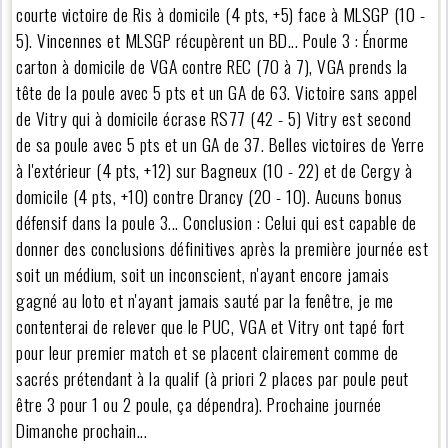
courte victoire de Ris à domicile (4 pts, +5) face à MLSGP (10 -
5). Vincennes et MLSGP récupèrent un BD... Poule 3 : Énorme
carton à domicile de VGA contre REC (70 à 7), VGA prends la
tête de la poule avec 5 pts et un GA de 63. Victoire sans appel
de Vitry qui à domicile écrase RS77 (42 - 5) Vitry est second
de sa poule avec 5 pts et un GA de 37. Belles victoires de Yerre
à l'extérieur (4 pts, +12) sur Bagneux (10 - 22) et de Cergy à
domicile (4 pts, +10) contre Drancy (20 - 10). Aucuns bonus
défensif dans la poule 3... Conclusion : Celui qui est capable de
donner des conclusions définitives après la première journée est
soit un médium, soit un inconscient, n'ayant encore jamais
gagné au loto et n'ayant jamais sauté par la fenêtre, je me
contenterai de relever que le PUC, VGA et Vitry ont tapé fort
pour leur premier match et se placent clairement comme de
sacrés prétendant à la qualif (à priori 2 places par poule peut
être 3 pour 1 ou 2 poule, ça dépendra). Prochaine journée
Dimanche prochain...