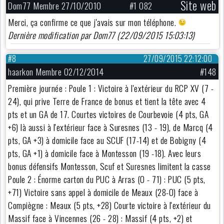
Site web
Dom77 Membre 27/10/2010
#1 082
Merci, ça confirme ce que j'avais sur mon téléphone.
Dernière modification par Dom77 (22/09/2015 15:03:13)
#8
27/09/2015 22:12:00
haarkon Membre 02/12/2014
#148
Première journée : Poule 1 : Victoire à l'extérieur du RCP XV (7 -
24), qui prive Terre de France de bonus et tient la tête avec 4
pts et un GA de 17. Courtes victoires de Courbevoie (4 pts, GA
+6) là aussi à l'extérieur face à Suresnes (13 - 19), de Marcq (4
pts, GA +3) à domicile face au SCUF (17-14) et de Bobigny (4
pts, GA +1) à domicile face à Montesson (19 -18). Avec leurs
bonus défensifs Montesson, Scuf et Suresnes limitent la casse
Poule 2 : Énorme carton du PUC à Arras (0 - 71) : PUC (5 pts,
+71) Victoire sans appel à domicile de Meaux (28-0) face à
Compiègne : Meaux (5 pts, +28) Courte victoire à l'extérieur du
Massif face à Vincennes (26 - 28) : Massif (4 pts, +2) et