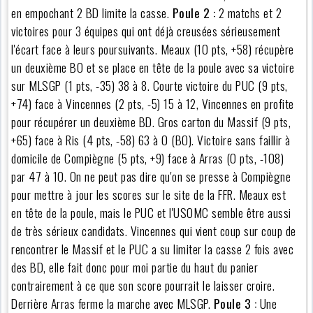
en empochant 2 BD limite la casse.
Poule 2 :
2 matchs et 2
victoires pour 3 équipes qui ont déjà creusées sérieusement
l'écart face à leurs poursuivants. Meaux (10 pts, +58) récupère
un deuxième BO et se place en tête de la poule avec sa victoire
sur MLSGP (1 pts, -35) 38 à 8. Courte victoire du PUC (9 pts,
+74) face à Vincennes (2 pts, -5) 15 à 12, Vincennes en profite
pour récupérer un deuxième BD. Gros carton du Massif (9 pts,
+65) face à Ris (4 pts, -58) 63 à 0 (BO). Victoire sans faillir à
domicile de Compiègne (5 pts, +9) face à Arras (0 pts, -108)
par 47 à 10. On ne peut pas dire qu'on se presse à Compiègne
pour mettre à jour les scores sur le site de la FFR. Meaux est
en tête de la poule, mais le PUC et l'USOMC semble être aussi
de très sérieux candidats. Vincennes qui vient coup sur coup de
rencontrer le Massif et le PUC a su limiter la casse 2 fois avec
des BD, elle fait donc pour moi partie du haut du panier
contrairement à ce que son score pourrait le laisser croire.
Derrière Arras ferme la marche avec MLSGP.
Poule 3 :
Une