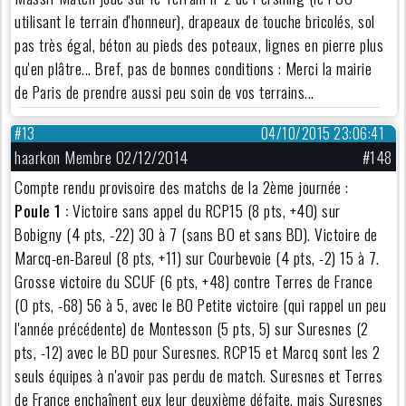
utilisant le terrain d'honneur), drapeaux de touche bricolés, sol
pas très égal, béton au pieds des poteaux, lignes en pierre plus
qu'en plâtre... Bref, pas de bonnes conditions : Merci la mairie
de Paris de prendre aussi peu soin de vos terrains...
#13
04/10/2015 23:06:41
haarkon Membre 02/12/2014
#148
Compte rendu provisoire des matchs de la 2ème journée :
Poule 1 :
Victoire sans appel du RCP15 (8 pts, +40) sur
Bobigny (4 pts, -22) 30 à 7 (sans BO et sans BD). Victoire de
Marcq-en-Bareul (8 pts, +11) sur Courbevoie (4 pts, -2) 15 à 7.
Grosse victoire du SCUF (6 pts, +48) contre Terres de France
(0 pts, -68) 56 à 5, avec le BO Petite victoire (qui rappel un peu
l'année précédente) de Montesson (5 pts, 5) sur Suresnes (2
pts, -12) avec le BD pour Suresnes. RCP15 et Marcq sont les 2
seuls équipes à n'avoir pas perdu de match. Suresnes et Terres
de France enchaînent eux leur deuxième défaite, mais Suresnes