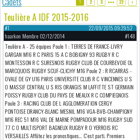
Cadets
1
2
3
22
●●●
Teulière A IDF 2015-2016
#1
22/09/2015 09:29:52
haarkon Membre 02/12/2014
#148
Teulière A - 25 équipes Poule 1 : TERRES DE FRANCE-LIVRY
GARGAN M16 R C PARIS 15 A C BOBIGNY 93 RUGBY R C
MONTESSON R C SURESNOIS RUGBY CLUB DE COURBEVOIE OL
MARCQUOIS RUGBY SCUF-CLICHY M16 Poule 2 : R RCARRAS -
OVALE DE GY U16 PARIS UNIVERSITE CLUB R C VINCENNES U S
O MASSIF CENTRAL U S RIS ORANGIS M LAFFITTE ST GERMAIN
POISSY RUGBY CLUB DU PAYS DE MEAUX R C COMPIEGNOIS
Poule 3 : RACING CLUB DE L AGGLOMERATION CERGY
PONTOISE DRANCY-BLANC MESNIL M16 VGA-BVB-CHAMPIGNY
M16 REC 51 M16 VAL DE MARNE POMPADOUR M16 RUGBY SUD
77 C O MULTISPORT BAGNEUX RUGBY R O YERROIS RC
VERSAILLES Affûtez les pronostiques... C'est parti. Premiers