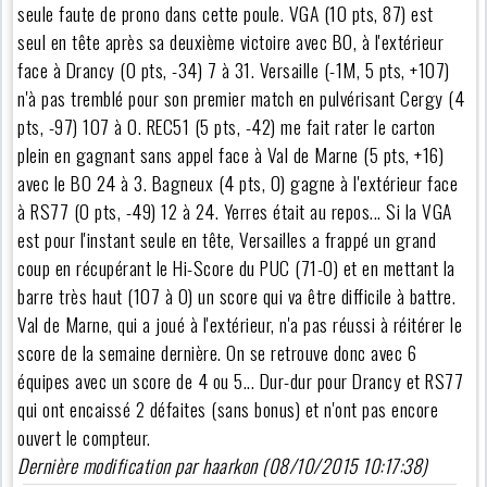
seule faute de prono dans cette poule. VGA (10 pts, 87) est
seul en tête après sa deuxième victoire avec BO, à l'extérieur
face à Drancy (0 pts, -34) 7 à 31. Versaille (-1M, 5 pts, +107)
n'à pas tremblé pour son premier match en pulvérisant Cergy (4
pts, -97) 107 à 0. REC51 (5 pts, -42) me fait rater le carton
plein en gagnant sans appel face à Val de Marne (5 pts, +16)
avec le BO 24 à 3. Bagneux (4 pts, 0) gagne à l'extérieur face
à RS77 (0 pts, -49) 12 à 24. Yerres était au repos... Si la VGA
est pour l'instant seule en tête, Versailles a frappé un grand
coup en récupérant le Hi-Score du PUC (71-0) et en mettant la
barre très haut (107 à 0) un score qui va être difficile à battre.
Val de Marne, qui a joué à l'extérieur, n'a pas réussi à réitérer le
score de la semaine dernière. On se retrouve donc avec 6
équipes avec un score de 4 ou 5... Dur-dur pour Drancy et RS77
qui ont encaissé 2 défaites (sans bonus) et n'ont pas encore
ouvert le compteur.
Dernière modification par haarkon (08/10/2015 10:17:38)