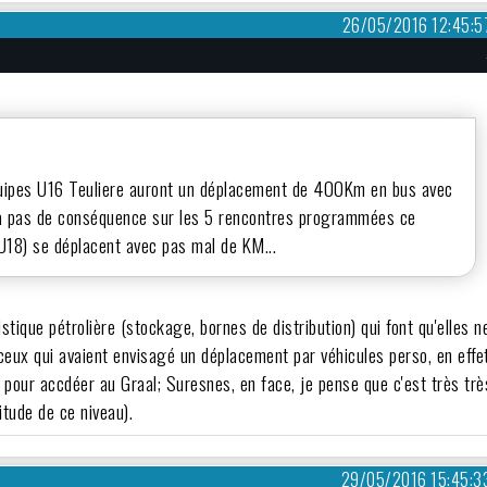
26/05/2016 12:45:5
2 équipes U16 Teuliere auront un déplacement de 400Km en bus avec
aura pas de conséquence sur les 5 rencontres programmées ce
18) se déplacent avec pas mal de KM...
stique pétrolière (stockage, bornes de distribution) qui font qu'elles n
ceux qui avaient envisagé un déplacement par véhicules perso, en effe
ler pour accdéer au Graal; Suresnes, en face, je pense que c'est très trè
itude de ce niveau).
29/05/2016 15:45:3