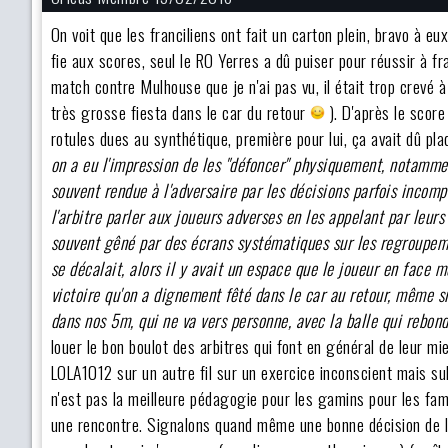
On voit que les franciliens ont fait un carton plein, bravo à 
fie aux scores, seul le RO Yerres a dû puiser pour réussir à f
match contre Mulhouse que je n'ai pas vu, il était trop crevé 
très grosse fiesta dans le car du retour
). D'après le score
rotules dues au synthétique, première pour lui, ça avait dû pla
on a eu l'impression de les "défoncer" physiquement, notamme
souvent rendue à l'adversaire par les décisions parfois incompr
l'arbitre parler aux joueurs adverses en les appelant par leurs 
souvent gêné par des écrans systématiques sur les regroupeme
se décalait, alors il y avait un espace que le joueur en face m
victoire qu'on a dignement fêté dans le car au retour, même s
dans nos 5m, qui ne va vers personne, avec la balle qui rebon
louer le bon boulot des arbitres qui font en général de leur mie
LOLA1012 sur un autre fil sur un exercice inconscient mais subj
n'est pas la meilleure pédagogie pour les gamins pour les famil
une rencontre. Signalons quand même une bonne décision de l'a