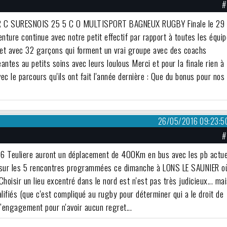
#
S R C SURESNOIS 25 5 C O MULTISPORT BAGNEUX RUGBY Finale le 29
ure continue avec notre petit effectif par rapport à toutes les équi
oucet avec 32 garçons qui forment un vrai groupe avec des coachs
eantes au petits soins avec leurs loulous Merci et pour la finale rien à
c le parcours qu'ils ont fait l'année dernière : Que du bonus pour nos
26/05/2016 09:23:5
#
s U16 Teuliere auront un déplacement de 400Km en bus avec les pb actu
ce sur les 5 rencontres programmées ce dimanche à LONS LE SAUNIER o
oisir un lieu excentré dans le nord est n'est pas très judicieux... ma
ifiés (que c'est compliqué au rugby pour déterminer qui a le droit de
 l’engagement pour n'avoir aucun regret...