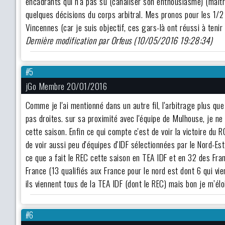
encadrants qui n'a pas su (
canaliser son enthousiasme
) (
maîtr
quelques décisions du corps arbitral. Mes pronos pour les 1
Vincennes (car je suis objectif, ces gars-là ont réussi à tenir
Dernière modification par Orfeus (10/05/2016 19:28:34)
#5
jGo Membre 20/01/2016
Comme je l'ai mentionné dans un autre fil, l'arbitrage plus que
pas droites. sur sa proximité avec l'équipe de Mulhouse, je ne p
cette saison. Enfin ce qui compte c'est de voir la victoire du R
de voir aussi peu d'équipes d'IDF sélectionnées par le Nord-Est
ce que a fait le REC cette saison en TEA IDF et en 32 des Fran
France (13 qualifiés aux France pour le nord est dont 6 qui vi
ils viennent tous de la TEA IDF (dont le REC) mais bon je m’élo
#6