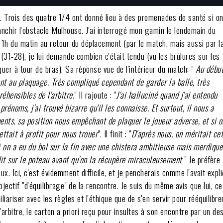
eux. Trois des quatre 1/4 ont donné lieu à des promenades de santé si o
ranchir l'obstacle Mulhouse. J'ai interrogé mon gamin le lendemain du
à 1h du matin au retour du déplacement (par le match, mais aussi par l
 (31-28), je lui demande combien c'était tendu (vu les brûlures sur les
quer à tour de bras). Sa réponse vue de l'intérieur du match: "
Au début
nt au plaquage. Très compliqué cependant de garder la balle, très
éhensibles de l'arbitre.
" Il rajoute : "
J'ai halluciné quand j'ai entendu
prénoms, j'ai trouvé bizarre qu'il les connaisse. Et surtout, il nous a
nts, sa position nous empêchant de plaquer le joueur adverse, et si o
ettait à profit pour nous trouer
". Il finit : "
D'après nous, on méritait ce
i on a eu du bol sur la fin avec une chistera ambitieuse mais merdique
dit sur le poteau avant qu'on la récupère miraculeusement
" Je préfère
ux. Ici, c'est évidemment difficile, et je pencherais comme l'avait expl
ectif "d'équilibrage" de la rencontre. Je suis du même avis que lui, ce
iariser avec les règles et l'éthique que de s'en servir pour rééquilibre
rbitre, le carton a priori reçu pour insultes à son encontre par un de