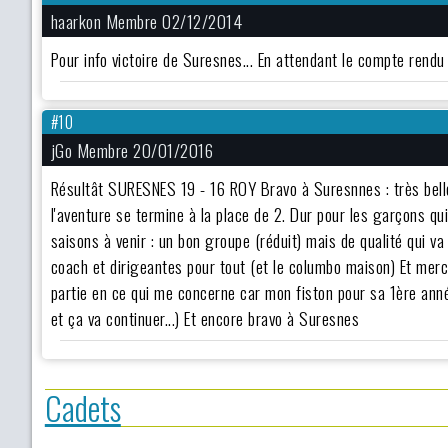
haarkon Membre 02/12/2014
Pour info victoire de Suresnes... En attendant le compte rendu o
#10
jGo Membre 20/01/2016
Résultât SURESNES 19 - 16 ROY Bravo à Suresnnes : très belle 
l'aventure se termine à la place de 2. Dur pour les garçons qu
saisons à venir : un bon groupe (réduit) mais de qualité qui va
coach et dirigeantes pour tout (et le columbo maison) Et mer
partie en ce qui me concerne car mon fiston pour sa 1ère ann
et ça va continuer...) Et encore bravo à Suresnes
Cadets