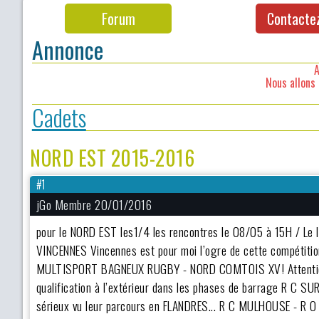
Forum
Contacte
Annonce
A
Nous allons 
Cadets
NORD EST 2015-2016
#1
jGo Membre 20/01/2016
pour le NORD EST les1/4 les rencontres le 08/05 à 15H / Le
VINCENNES Vincennes est pour moi l’ogre de cette compétition
MULTISPORT BAGNEUX RUGBY - NORD COMTOIS XV! Attention Bag
qualification à l’extérieur dans les phases de barrage R C 
sérieux vu leur parcours en FLANDRES... R C MULHOUSE - R O 