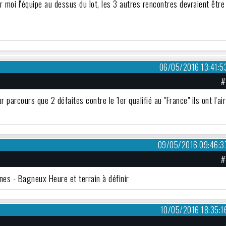
r moi l'équipe au dessus du lot, les 3 autres rencontres devraient être
06/05/2016 13:41:5
#
parcours que 2 défaites contre le 1er qualifié au "France" ils ont l'air
09/05/2016 09:46:3
#
nes - Bagneux Heure et terrain à définir
10/05/2016 18:35:1