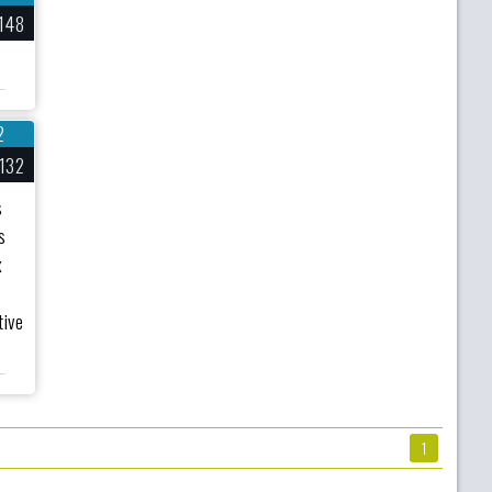
148
2
132
s
s
x
tive
1