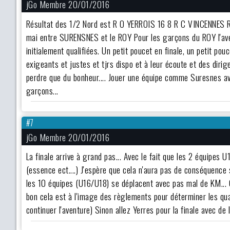
jGo Membre 20/01/2016
Résultat des 1/2 Nord est R O YERROIS 16 8 R C VINCENNE
mai entre SURENSNES et le ROY Pour les garçons du ROY l'avent
initialement qualifiées. Un petit poucet en finale, un petit p
exigeants et justes et tjrs dispo et à leur écoute et des dirig
perdre que du bonheur.... Jouer une équipe comme Suresnes ave
garçons...
#7
jGo Membre 20/01/2016
La finale arrive à grand pas... Avec le fait que les 2 équipe
(essence ect....) J'espère que cela n'aura pas de conséquen
les 10 équipes (U16/U18) se déplacent avec pas mal de KM... Ch
bon cela est à l'image des règlements pour déterminer les qual
continuer l'aventure) Sinon allez Yerres pour la finale avec de