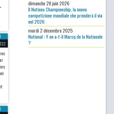
dimanche 28 juin 2026
>
Il Nations Championship, la nuova
competizione mondiale che prenderà il via
nel 2026
mardi 2 décembre 2025
National : Y en a-t-il Marcq de la Nationale
3
?
132
ches
ter
sons
oir
et
8