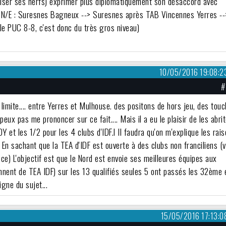
iser ses nerfs
) exprimer plus diplomatiquement son désaccord avec
/2 N/E : Suresnes Bagneux --> Suresnes après TAB Vincennes Yerres --
 le PUC 8-8, c'est donc du très gros niveau)
10/05/2016 19:08:2
#
 limite.... entre Yerres et Mulhouse. des positons de hors jeu, des tou
eux pas me prononcer sur ce fait.... Mais il a eu le plaisir de les abri
OY et les 1/2 pour les 4 clubs d'IDF.l Il faudra qu'on m'explique les rai
 En sachant que la TEA d'IDF est ouverte à des clubs non franciliens (v
ce) L'objectif est que le Nord est envoie ses meilleures équipes aux
ennent de TEA IDF) sur les 13 qualifiés seules 5 ont passés les 32ème 
igne du sujet...
15/05/2016 17:13:0