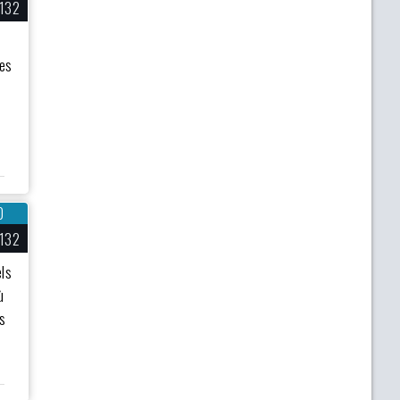
132
pes
0
132
els
ù
is