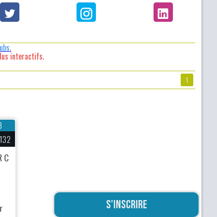
lubs
.
us interactifs.
1
3
132
R C
S'inscrire
r