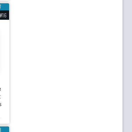
7
#16
e
t
s
3