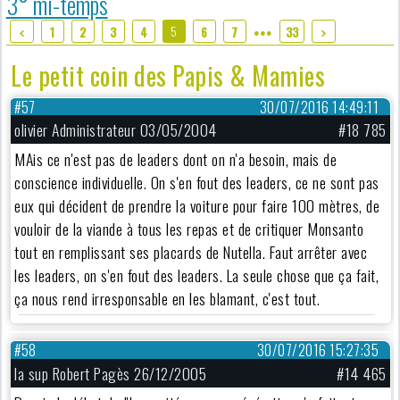
3° mi-temps
5
1
2
3
4
6
7
33
●●●
Le petit coin des Papis & Mamies
#57
30/07/2016 14:49:11
olivier Administrateur 03/05/2004
#18 785
MAis ce n'est pas de leaders dont on n'a besoin, mais de
conscience individuelle. On s'en fout des leaders, ce ne sont pas
eux qui décident de prendre la voiture pour faire 100 mètres, de
vouloir de la viande à tous les repas et de critiquer Monsanto
tout en remplissant ses placards de Nutella. Faut arrêter avec
les leaders, on s'en fout des leaders. La seule chose que ça fait,
ça nous rend irresponsable en les blamant, c'est tout.
#58
30/07/2016 15:27:35
la sup Robert Pagès 26/12/2005
#14 465