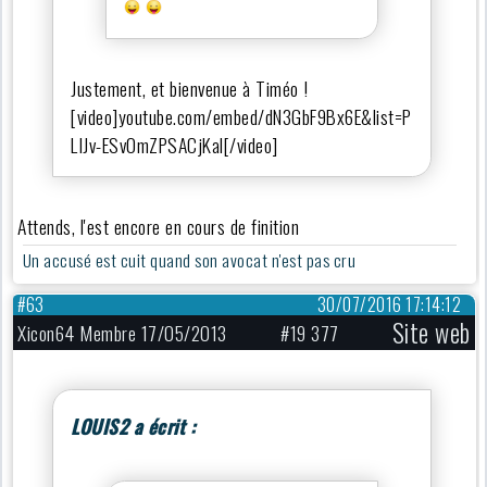
Justement, et bienvenue à Timéo !
[video]youtube.com/embed/dN3GbF9Bx6E&list=P
LIJv-ESv0mZPSACjKal[/video]
Attends, l'est encore en cours de finition
Un accusé est cuit quand son avocat n'est pas cru
#63
30/07/2016 17:14:12
Site web
Xicon64 Membre 17/05/2013
#19 377
LOUIS2 a écrit :