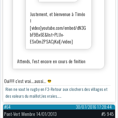
Justement, et bienvenue à Timéo
!
[video]youtube.com/embed/dN3G
bF9Bx6E&list=PLIJv-
ESv0mZPSACjKal[/video]
Attends, l'est encore en cours de finition
Oui!!!! c'est vrai....aussi...
Rien ne vaut le rugby en F3-Retour aux clochers des villages et
des valeurs du maillot,les vraies.....
#64
30/07/2016 17:28:44
Pont-Vert Membre 14/01/2013
#5 945