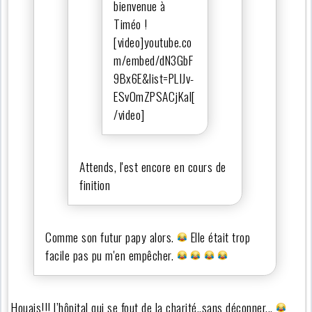
bienvenue à
Timéo !
[video]youtube.co
m/embed/dN3GbF
9Bx6E&list=PLIJv-
ESv0mZPSACjKal[
/video]
Attends, l'est encore en cours de
finition
Comme son futur papy alors.
Elle était trop
facile pas pu m'en empêcher.
Houais!!! l’hôpital qui se fout de la charité..sans déconner...