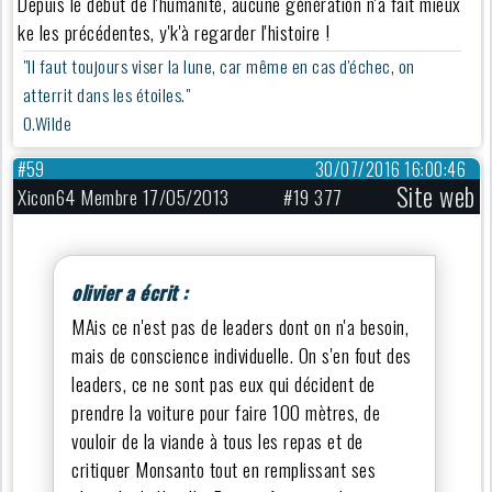
Depuis le début de l'humanité, aucune génération n'a fait mieux
ke les précédentes, y'k'à regarder l'histoire !
"Il faut toujours viser la lune, car même en cas d'échec, on
atterrit dans les étoiles."
O.Wilde
#59
30/07/2016 16:00:46
Site web
Xicon64 Membre 17/05/2013
#19 377
olivier a écrit :
MAis ce n'est pas de leaders dont on n'a besoin,
mais de conscience individuelle. On s'en fout des
leaders, ce ne sont pas eux qui décident de
prendre la voiture pour faire 100 mètres, de
vouloir de la viande à tous les repas et de
critiquer Monsanto tout en remplissant ses