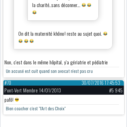
la charité..sans déconner...
On dit la maternité khôno! reste au sujet quoi.
Non, c'est dans le même hôpital, y'a gériatrie et pédiatrie
Un accusé est cuit quand son avocat n'est pas cru
#70
30/07/2016 17:45:53
Pont-Vert Membre 14/01/2013
#5 945
pafô!
Bien coacher c'est "l'Art des Choix"