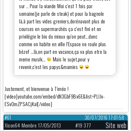
sur .. Pour la viande Moi c'est 1 fois par
semaine(je parle de steak) et pour la bagnole
là,à part les vides greniers,dorénavant plus de
courses en supermarchés ça c'est fini et on
privilégie le bio du mieux qu'on peut...donc
comme on habite en ville l'Espace ne roule plus
bézef ...là,on part en vacance,ça va plus etre la
meme musik...
Mais le sujet,pour y
revenir,c'est les papys&mamies
Justement, et bienvenue à Timéo !
[video]youtube.com/embed/dN3GbF9Bx6E&list=PLIJv-
ESv0mZPSACjKal[/video]
#61
30/07/2016 17:01:58
Site web
Xicon64 Membre 17/05/2013
#19 377