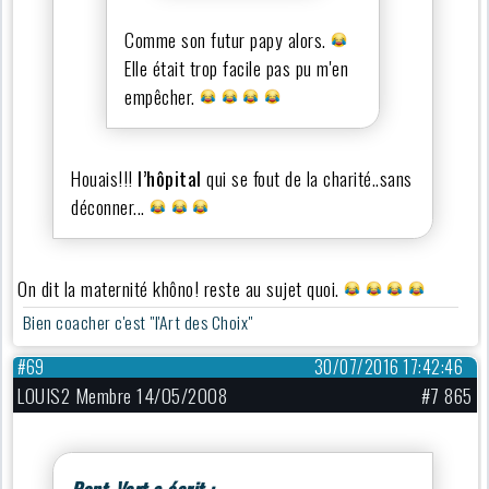
Comme son futur papy alors.
Elle était trop facile pas pu m'en
empêcher.
Houais!!!
l’hôpital
qui se fout de la charité..sans
déconner...
On dit la maternité khôno! reste au sujet quoi.
Bien coacher c'est "l'Art des Choix"
#69
30/07/2016 17:42:46
LOUIS2 Membre 14/05/2008
#7 865