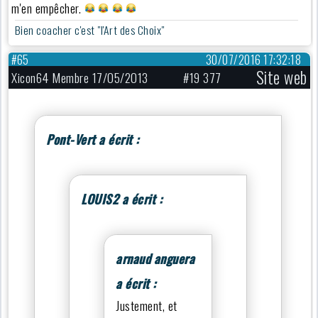
m'en empêcher.
Bien coacher c'est "l'Art des Choix"
#65
30/07/2016 17:32:18
Site web
Xicon64 Membre 17/05/2013
#19 377
Pont-Vert a écrit :
LOUIS2 a écrit :
arnaud anguera
a écrit :
Justement, et