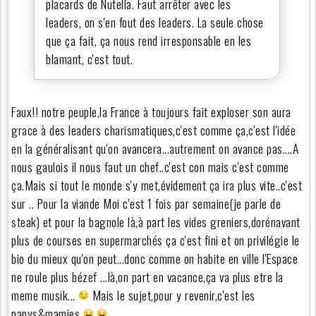
placards de Nutella. Faut arrêter avec les
leaders, on s'en fout des leaders. La seule chose
que ça fait, ça nous rend irresponsable en les
blamant, c'est tout.
Faux!! notre peuple,la France à toujours fait exploser son aura
grace à des leaders charismatiques,c'est comme ça,c'est l'idée
en la généralisant qu'on avancera...autrement on avance pas....A
nous gaulois il nous faut un chef..c'est con mais c'est comme
ça.Mais si tout le monde s'y met,évidement ça ira plus vite..c'est
sur .. Pour la viande Moi c'est 1 fois par semaine(je parle de
steak) et pour la bagnole là,à part les vides greniers,dorénavant
plus de courses en supermarchés ça c'est fini et on privilégie le
bio du mieux qu'on peut...donc comme on habite en ville l'Espace
ne roule plus bézef ...là,on part en vacance,ça va plus etre la
meme musik...
Mais le sujet,pour y revenir,c'est les
papys&mamies