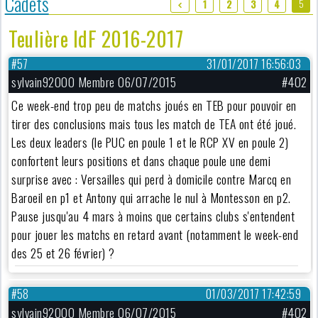
Cadets
5
1
2
3
4
Teulière IdF 2016-2017
#57
31/01/2017 16:56:03
sylvain92000 Membre 06/07/2015
#402
Ce week-end trop peu de matchs joués en TEB pour pouvoir en
tirer des conclusions mais tous les match de TEA ont été joué.
Les deux leaders (le PUC en poule 1 et le RCP XV en poule 2)
confortent leurs positions et dans chaque poule une demi
surprise avec : Versailles qui perd à domicile contre Marcq en
Baroeil en p1 et Antony qui arrache le nul à Montesson en p2.
Pause jusqu'au 4 mars à moins que certains clubs s'entendent
pour jouer les matchs en retard avant (notamment le week-end
des 25 et 26 février) ?
#58
01/03/2017 17:42:59
sylvain92000 Membre 06/07/2015
#402