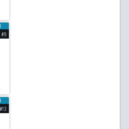
3
#9
4
#13