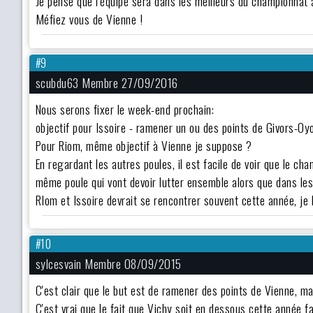
Je pense que l'équipe sera dans les meilleurs du championna
Méfiez vous de Vienne !
#9
scubdu63 Membre 27/09/2016
Nous serons fixer le week-end prochain:
objectif pour Issoire - ramener un ou des points de Givors-Oy
Pour Riom, même objectif à Vienne je suppose ?
En regardant les autres poules, il est facile de voir que le c
même poule qui vont devoir lutter ensemble alors que dans les
RIom et Issoire devrait se rencontrer souvent cette année, je 
#10
sylcesvain Membre 08/09/2015
C'est clair que le but est de ramener des points de Vienne, ma
C'est vrai que le fait que Vichy soit en dessous cette année fa