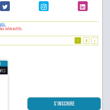
lubs
.
us interactifs.
1
2
8
#13
S'inscrire