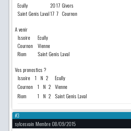
Ecully
20
17
Givors
Saint Genis Laval
17
7
Cournon
A venir
Issoire
Ecully
Cournon
Vienne
Riom
Saint Genis Laval
Vos pronostics ?
Issoire
1 N 2
Ecully
Cournon
1 N 2
Vienne
Riom
1 N 2
Saint Genis Laval
#3
sylcesvain Membre 08/09/2015