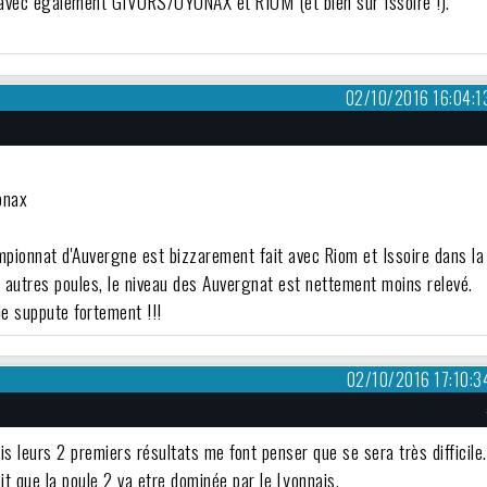
t avec egalement GIVORS/OYONAX et RIOM (et bien sur Issoire !).
02/10/2016 16:04:1
onax
hampionnat d'Auvergne est bizzarement fait avec Riom et Issoire dans la
 autres poules, le niveau des Auvergnat est nettement moins relevé.
le suppute fortement !!!
02/10/2016 17:10:3
is leurs 2 premiers résultats me font penser que se sera très difficile.
it que la poule 2 va etre dominée par le Lyonnais.