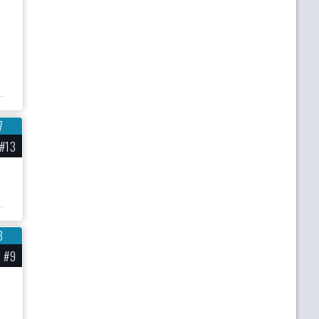
7
#13
8
#9