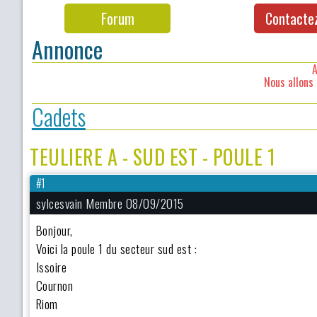
Forum
Contacte
Annonce
A
Nous allons 
Cadets
TEULIERE A - SUD EST - POULE 1
#1
sylcesvain Membre 08/09/2015
Bonjour,
Voici la poule 1 du secteur sud est :
Issoire
Cournon
Riom