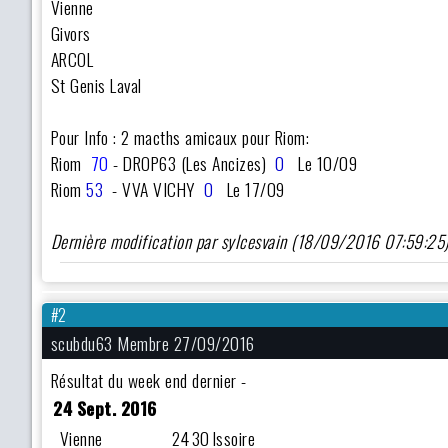
Vienne
Givors
ARCOL
St Genis Laval
Pour Info : 2 macths amicaux pour Riom:
Riom
70
- DROP63 (Les Ancizes)
0
Le 10/09
Riom
53
- VVA VICHY
0
Le 17/09
Dernière modification par sylcesvain (18/09/2016 07:59:25
#2
scubdu63 Membre 27/09/2016
Résultat du week end dernier -
24 Sept. 2016
Vienne
24
30
Issoire