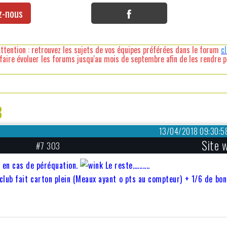
z-nous
ttention : retrouvez les sujets de vos équipes préférées dans le forum
c
faire évoluer les forums jusqu'au mois de septembre afin de les rendre pl
8
13/04/2018 09:30:5
Site 
#7 303
t en cas de péréquation.
Le reste….......
 club fait carton plein (Meaux ayant o pts au compteur) + 1/6 de bon