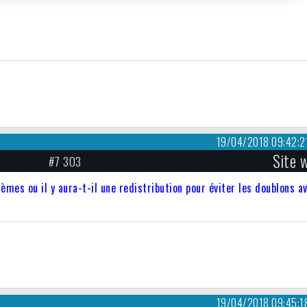
19/04/2018 09:42:2
Site 
#7 303
èmes ou il y aura-t-il une redistribution pour éviter les doublons a
19/04/2018 09:45:1