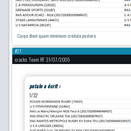
Carpe diem quam minimum credula postero
#21
cracks Team RF 31/07/2005
patalo a écrit :
1/32