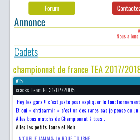
Forum
Contacte
Annonce
A
Nous allons 
Cadets
championnat de france TEA 2017/201
#15
cracks Team RF 31/07/2005
Hey les gars !! c’est juste pour expliquer le fonctionnemen
Et oui « chticarmin » c’est un des rares cas je pense ou un
Allez bons matchs de Championnat à tous .
Allez les petits Jaune et Noir
N’OUBLIE JAMAIS: LA ROUE TOURNE