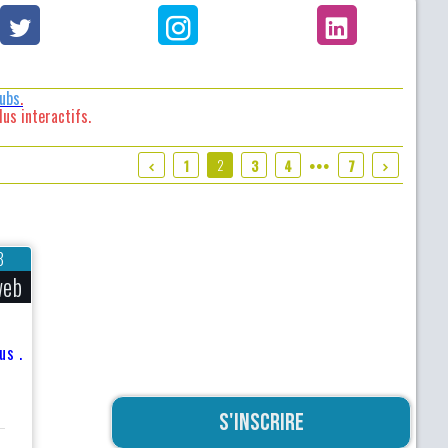
lubs
.
us interactifs.
2
1
3
4
7
●●●
8
web
us .
S'inscrire