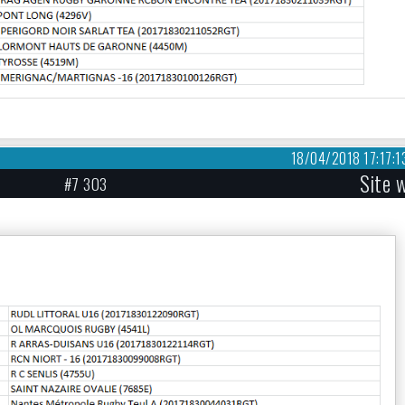
18/04/2018 17:17:1
Site 
#7 303