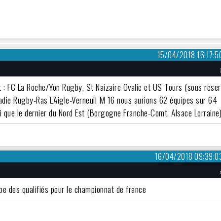
15/04/2018 16:17:5
t : FC La Roche/Yon Rugby, St Naizaire Ovalie et US Tours (sous rese
madie Rugby-Ras L'Aigle-Verneuil M 16 nous aurions 62 équipes sur 64
nsi que le dernier du Nord Est (Borgogne Franche-Comt, Alsace Lorraine
16/04/2018 09:39:0
pe des qualifiés pour le championnat de france