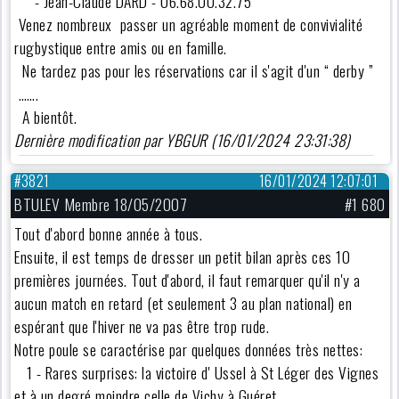
- Jean-Claude DARD - 06.68.00.32.75
Venez nombreux passer un agréable moment de convivialité
rugbystique entre amis ou en famille.
Ne tardez pas pour les réservations car il s'agit d'un “ derby ”
…….
A bientôt.
Dernière modification par YBGUR (16/01/2024 23:31:38)
#3821
16/01/2024 12:07:01
BTULEV Membre 18/05/2007
#1 680
Tout d'abord bonne année à tous.
Ensuite, il est temps de dresser un petit bilan après ces 10
premières journées. Tout d'abord, il faut remarquer qu'il n'y a
aucun match en retard (et seulement 3 au plan national) en
espérant que l'hiver ne va pas être trop rude.
Notre poule se caractérise par quelques données très nettes:
1 - Rares surprises: la victoire d' Ussel à St Léger des Vignes
et à un degré moindre celle de Vichy à Guéret