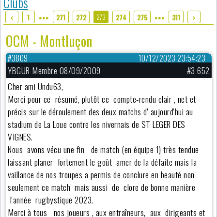
Clubs
273
1
271
272
274
275
311
●●●
●●●
OCM - Montluçon
#3809
10/12/2023 23:54:23
YBGUR Membre 08/09/2009
#3 652
Cher ami Undu63,
Merci pour ce résumé, plutôt ce compte-rendu clair , net et
précis sur le déroulement des deux matchs d' aujourd'hui au
stadium de La Loue contre les nivernais de ST LEGER DES
VIGNES.
Nous avons vécu une fin de match (en équipe 1) très tendue
laissant planer fortement le goût amer de la défaite mais la
vaillance de nos troupes a permis de conclure en beauté non
seulement ce match mais aussi de clore de bonne manière
l'année rugbystique 2023.
Merci à tous nos joueurs , aux entraîneurs, aux dirigeants et