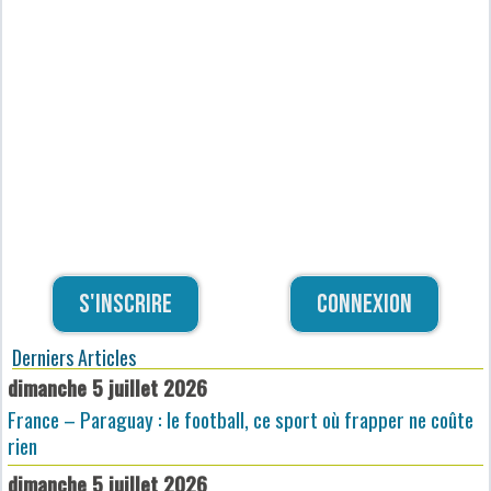
S'inscrire
Connexion
Derniers Articles
dimanche 5 juillet 2026
France – Paraguay : le football, ce sport où frapper ne coûte
rien
dimanche 5 juillet 2026