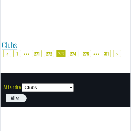
Clubs
273
1
271
272
274
275
311
●●●
●●●
Atteindre
Aller