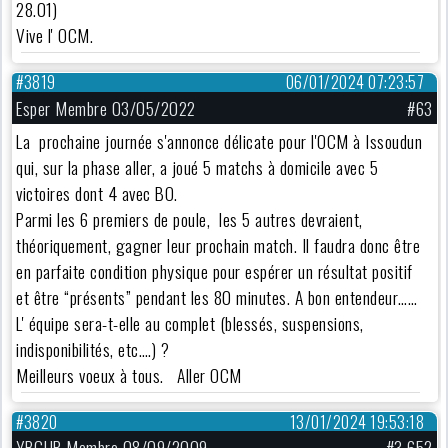
28.01)
Vive l' OCM.
#3819
06/01/2024 07:23:57
Esper Membre 03/05/2022
#63
La prochaine journée s'annonce délicate pour l'OCM à Issoudun
qui, sur la phase aller, a joué 5 matchs à domicile avec 5
victoires dont 4 avec BO.
Parmi les 6 premiers de poule, les 5 autres devraient,
théoriquement, gagner leur prochain match. Il faudra donc être
en parfaite condition physique pour espérer un résultat positif
et être “présents” pendant les 80 minutes. A bon entendeur……
L' équipe sera-t-elle au complet (blessés, suspensions,
indisponibilités, etc….) ?
Meilleurs voeux à tous. Aller OCM
#3820
13/01/2024 19:53:18
YBGUR Membre 08/09/2009
#3 652